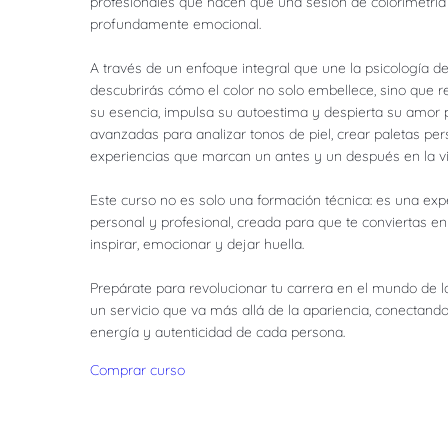
profesionales que hacen que una sesión de colorimetría
profundamente emocional.
A través de un enfoque integral que une la psicología del
descubrirás cómo el color no solo embellece, sino que 
su esencia, impulsa su autoestima y despierta su amor 
avanzadas para analizar tonos de piel, crear paletas pe
experiencias que marcan un antes y un después en la vid
Este curso no es solo una formación técnica: es una exp
personal y profesional, creada para que te conviertas 
inspirar, emocionar y dejar huella.
Prepárate para revolucionar tu carrera en el mundo de la 
un servicio que va más allá de la apariencia, conectando
energía y autenticidad de cada persona.
Comprar curso