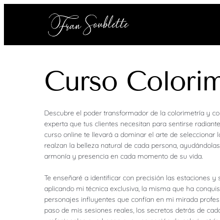
Curso Colorim
Descubre el poder transformador de la colorimetría y co
experta que tus clientes necesitan para sentirse radiante
curso online te llevará a dominar el arte de seleccionar 
realzan la belleza natural de cada persona, ayudándolas
armonía y presencia en cada momento de su vida.
Te enseñaré a identificar con precisión las estaciones y 
aplicando mi técnica exclusiva, la misma que ha conqui
personajes influyentes que confían en mi mirada profes
paso de mis sesiones reales, los secretos detrás de cada 