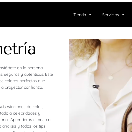
Tienda
Servicios
etría
nviértete en la persona
s, seguros y auténticos. Este
los colores perfectos que
 a proyectar confianza,
subestaciones de color,
stado a celebridades y
ional. Aprenderás el paso a
análisis y todos los tips