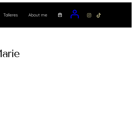
Talleres
About me
arie