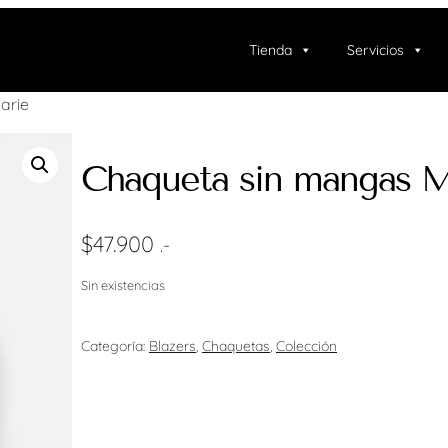
Tienda
Servicios
arie
Chaqueta sin mangas M
$
47.900
.-
Sin existencias
Categoría:
Blazers
, 
Chaquetas
, 
Colección