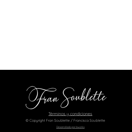
Términos y condiciones
© Copyright Fran Soublette / Francisca Soublette
Desarrollado por bworks