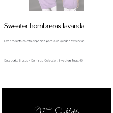
Sweater hombreras lavanda
Este producto no está disponible porque no quedan existencias.
Categoría:
Blusas / Camisas
, 
Colección
, 
Sweaters
Tags:
40