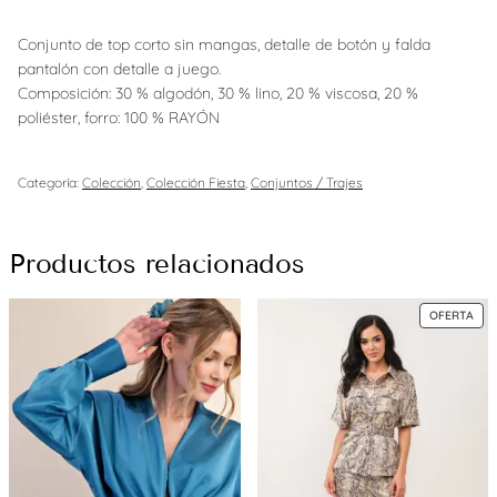
n
r
c
j
Conjunto de top corto sin mangas, detalle de botón y falda
i
t
u
pantalón con detalle a juego.
n
g
u
Composición: 30 % algodón, 30 % lino, 20 % viscosa, 20 %
t
poliéster, forro: 100 % RAYÓN
o
i
a
D
n
l
a
Categoría:
Colección
, 
Colección Fiesta
, 
Conjuntos / Trajes
f
a
e
n
e
l
s
c
Productos relacionados
e
:
a
n
r
$
t
PRO
OFERTA
EN
i
a
4
OFE
d
:
0
a
d
$
.
6
9
8
0