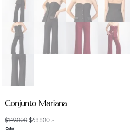
Conjunto Mariana
E
E
$
149.000
$
68.800
.-
l
l
Color