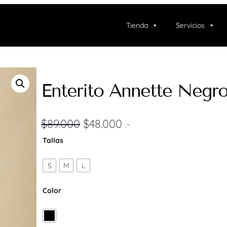
Tienda
Servicios
Enterito Annette Negr
E
E
$
89.000
$
48.000
.-
l
l
Tallas
p
p
S
M
L
r
r
Color
e
e
c
c