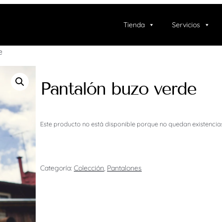
Tienda
Servicios
e
Pantalón buzo verde
Este producto no está disponible porque no quedan existencias
Categoría:
Colección
, 
Pantalones