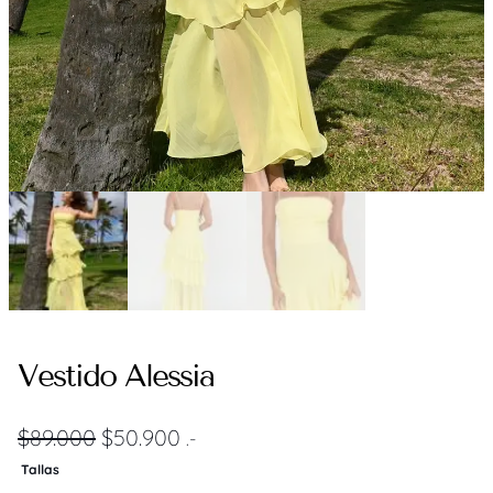
Vestido Alessia
E
E
$
89.000
$
50.900
.-
l
l
Tallas