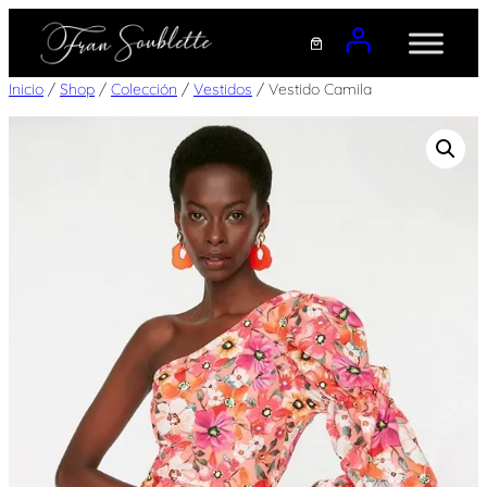
Saltar
al
contenido
Inicio
/
Shop
/
Colección
/
Vestidos
/ Vestido Camila